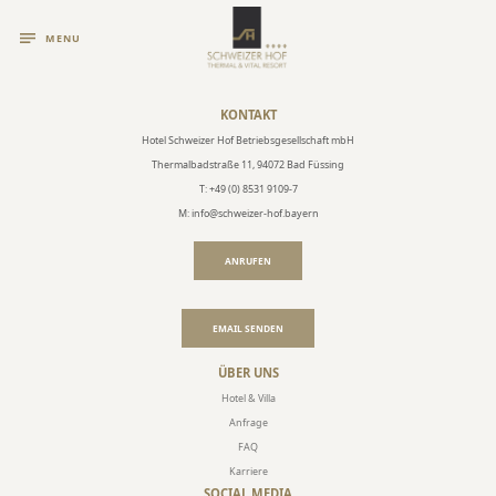
MENU
KONTAKT
Hotel Schweizer Hof Betriebsgesellschaft mbH
Thermalbadstraße 11, 94072 Bad Füssing
T: +49 (0) 8531 9109-7
M: info@schweizer-hof.bayern
ANRUFEN
EMAIL SENDEN
ÜBER UNS
Hotel & Villa
Anfrage
FAQ
Karriere
SOCIAL MEDIA