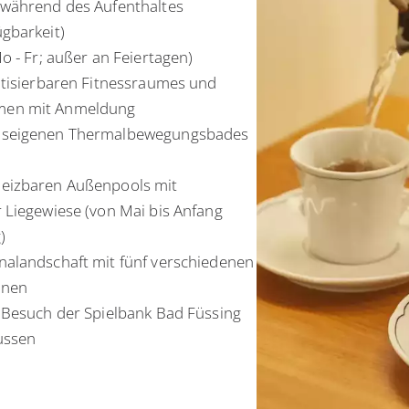
 während des Aufenthaltes
gbarkeit)
o - Fr; außer an Feiertagen)
atisierbaren Fitnessraumes und
men mit Anmeldung
useigenen Thermalbewegungsbades
eizbaren Außenpools mit
 Liegewiese (von Mai bis Anfang
)
alandschaft mit fünf verschiedenen
onen
 Besuch der Spielbank Bad Füssing
ussen