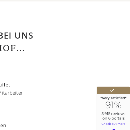
BEI UNS
OF...
r
uffet
itarbeiter
ten