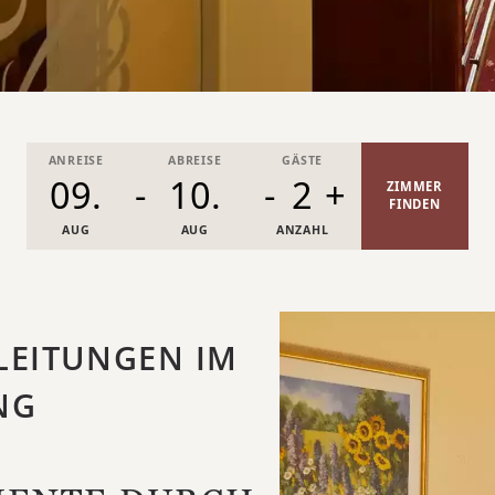
ANREISE
ABREISE
GÄSTE
-
-
2
+
ZIMMER
FINDEN
AUG
AUG
ANZAHL
LEITUNGEN IM
NG