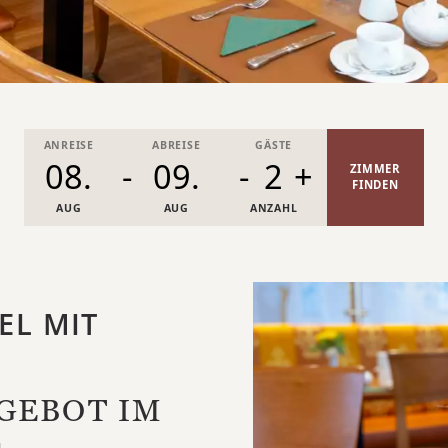
ANREISE
ABREISE
GÄSTE
-
-
2
+
ZIMMER
FINDEN
AUG
AUG
ANZAHL
EL MIT
GEBOT IM