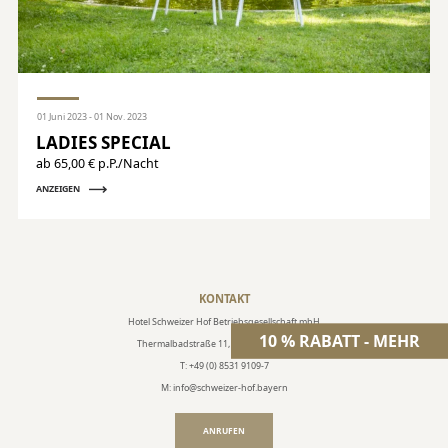
01 Juni 2023 - 01 Nov. 2023
LADIES SPECIAL
ab 65,00 € p.P./Nacht
ANZEIGEN
KONTAKT
Hotel Schweizer Hof Betriebsgesellschaft mbH
10 % RABATT - MEHR
Thermalbadstraße 11, 94072 Bad Füssing
T: +49 (0) 8531 9109-7
M: info@schweizer-hof.bayern
ANRUFEN