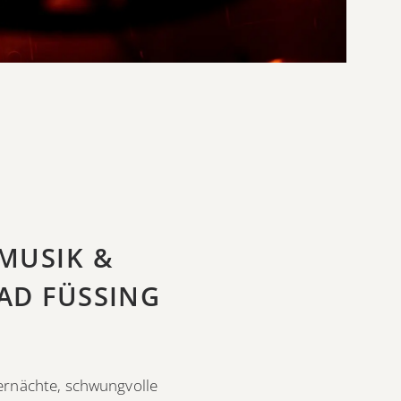
MUSIK &
AD FÜSSING
ernächte, schwungvolle