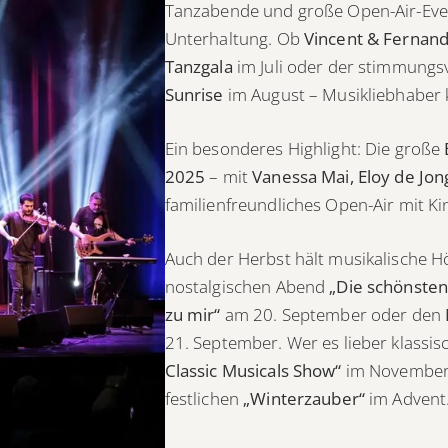
Tanzabende und große Open-Air-Eve
Unterhaltung. Ob
Vincent & Fernan
Tanzgala
im Juli oder der stimmungsv
Sunrise
im August – Musikliebhaber 
Ein besonderes Highlight: Die große
2025
– mit
Vanessa Mai, Eloy de Jong
familienfreundliches Open-Air mit Kin
Auch der Herbst hält musikalische H
nostalgischen Abend
„Die schönsten
zu mir“
am 20. September oder den
21. September. Wer es lieber klassis
Classic Musicals Show“
im November 
festlichen
„Winterzauber“
im Advent