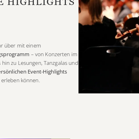
 HIGHLIGHTS 2
hr über mit einem
ngsprogramm
– von Konzerten im
s hin zu Lesungen, Tanzgalas und
rsönlichen Event-Highlights
s erleben können.