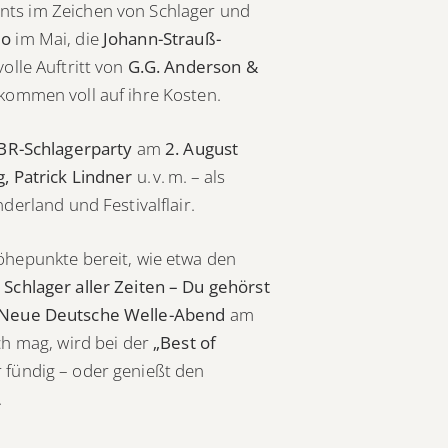
nts im Zeichen von Schlager und
do
im Mai, die
Johann-Strauß-
olle Auftritt von
G.G. Anderson &
kommen voll auf ihre Kosten.
BR-Schlagerparty
am
2. August
, Patrick Lindner
u. v. m. – als
derland und Festivalflair.
öhepunkte bereit, wie etwa den
 Schlager aller Zeiten – Du gehörst
Neue Deutsche Welle-Abend
am
ch mag, wird bei der
„Best of
fündig – oder genießt den
.