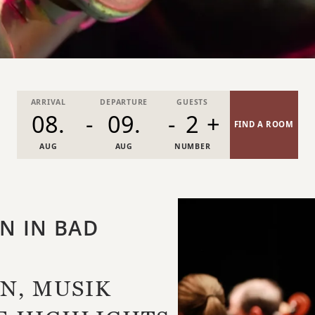
ARRIVAL
DEPARTURE
GUESTS
-
-
2
+
FIND A ROOM
AUG
AUG
NUMBER
N IN BAD
N, MUSIK